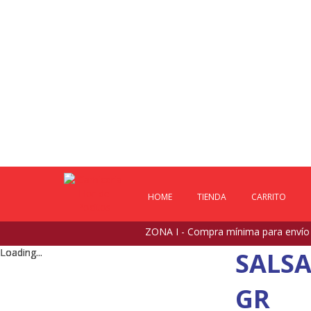
HOME
TIENDA
CARRITO
ZONA I - Compra mínima para envío $
Loading...
Loading...
Loading...
Loading...
SALSA
GR