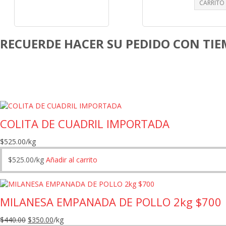
CARRITO
RECUERDE HACER SU PEDIDO CON TI
COLITA DE CUADRIL IMPORTADA
$
525.00
/kg
$
525.00
/kg
Añadir al carrito
MILANESA EMPANADA DE POLLO 2kg $700
El
El
$
440.00
$
350.00
/kg