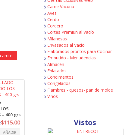
Ofertas Exclusivas Web
Carne Vacuna
Aves
Cerdo
Cordero
Cortes Premiun al Vacío
Milanesas
Envasados al Vacío
Elaborados prontos para Cocinar
carrito
Embutido - Menudencias
Almacén
Enlatados
Condimentos
Congelados
Fiambres - quesos- pan de molde
Vinos
O
 LOS
– 400 grs
Vistos
$
115.00
:
AÑADIR