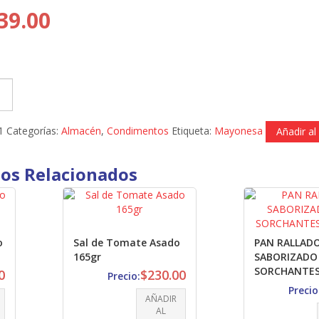
39.00
1
Categorías:
Almacén
,
Condimentos
Etiqueta:
Mayonesa
Añadir al 
os Relacionados
o
Sal de Tomate Asado
PAN RALLAD
165gr
SABORIZADO
SORCHANTES 
0
$
230.00
Precio:
Precio
AÑADIR
AL