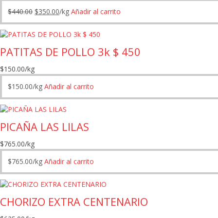
precio
precio
El
El
$
440.00
$
350.00
/kg
Añadir al carrito
original
actual
precio
precio
era:
es:
original
actual
$440.00.
$350.00.
era:
es:
PATITAS DE POLLO 3k $ 450
$440.00.
$350.00.
$
150.00
/kg
$
150.00
/kg
Añadir al carrito
PICAÑA LAS LILAS
$
765.00
/kg
$
765.00
/kg
Añadir al carrito
CHORIZO EXTRA CENTENARIO