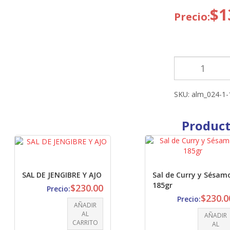
$
1
Precio:
SALSA
BARBACOA
HELLMANN'S
250
SKU:
alm_024-1-
GR
cantidad
Product
SAL DE JENGIBRE Y AJO
Sal de Curry y Sésam
185gr
$
230.00
Precio:
$
230.0
Precio:
AÑADIR
AL
AÑADIR
CARRITO
AL