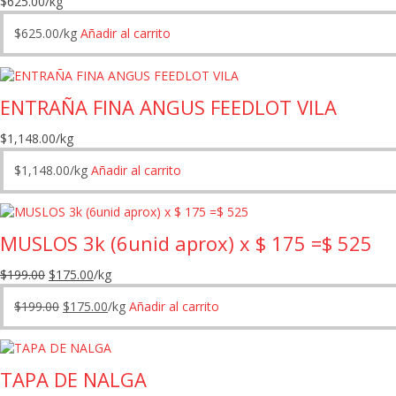
$
625.00
/kg
$
625.00
/kg
Añadir al carrito
ENTRAÑA FINA ANGUS FEEDLOT VILA
$
1,148.00
/kg
$
1,148.00
/kg
Añadir al carrito
MUSLOS 3k (6unid aprox) x $ 175 =$ 525
El
El
$
199.00
$
175.00
/kg
precio
precio
El
El
$
199.00
$
175.00
/kg
Añadir al carrito
original
actual
precio
precio
era:
es:
original
actual
$199.00.
$175.00.
era:
es:
TAPA DE NALGA
$199.00.
$175.00.