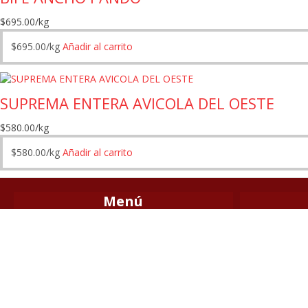
$
695.00
/kg
$
695.00
/kg
Añadir al carrito
SUPREMA ENTERA AVICOLA DEL OESTE
$
580.00
/kg
$
580.00
/kg
Añadir al carrito
Menú
Home
Ofertas Exclu
Tienda
Carne Vacuna
Carrito
Aves
Finalizar compra
Cerdo
Contacto
Cordero