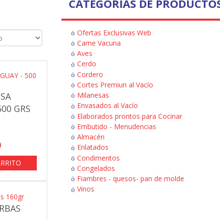
CATEGORÍAS DE PRODUCTO
Ofertas Exclusivas Web
Carne Vacuna
Aves
Cerdo
Cordero
Cortes Premiun al Vacío
SA
Milanesas
Envasados al Vacío
00 GRS
Elaborados prontos para Cocinar
Embutido - Menudencias
Almacén
0
Enlatados
Condimentos
ARRITO
Congelados
Fiambres - quesos- pan de molde
Vinos
ERBAS