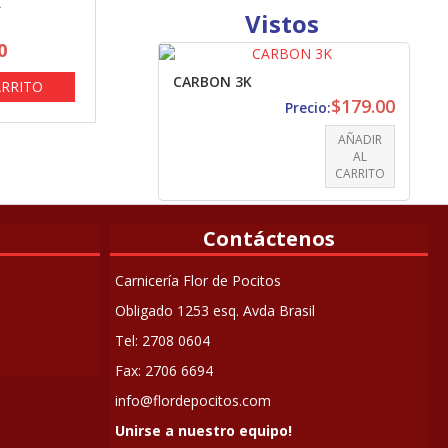
R
Vistos
0
CARBON 3K
ARRITO
$
179.00
Precio:
AÑADIR
AL
CARRITO
Contáctenos
Carnicería Flor de Pocitos
Obligado 1253 esq. Avda Brasil
Tel: 2708 0604
Fax: 2706 6694
info@flordepocitos.com
Unirse a nuestro equipo!