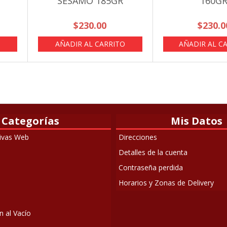
SÉSAMO 185GR
160G
$
230.00
$
230.0
AÑADIR AL CARRITO
AÑADIR AL C
Categorías
Mis Datos
sivas Web
Direcciones
Detalles de la cuenta
Contraseña perdida
Horarios y Zonas de Delivery
 al Vacío