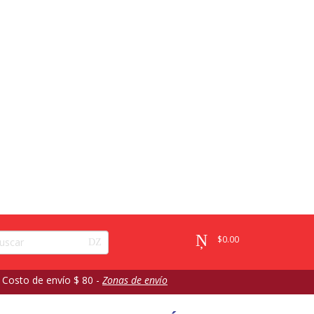
$
0.00
 Costo de envío $ 80 -
Zonas de envío