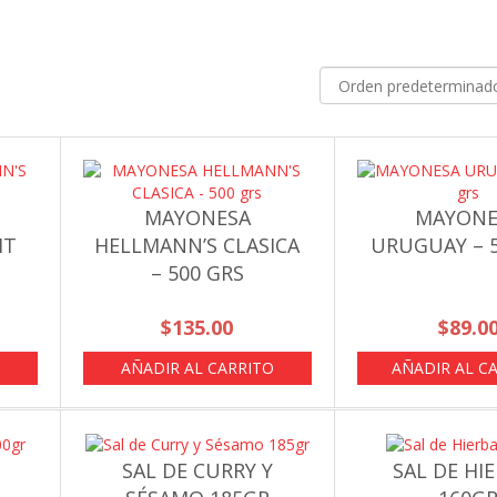
MAYONESA
MAYONE
HT
HELLMANN’S CLASICA
URUGUAY – 5
– 500 GRS
$
135.00
$
89.0
AÑADIR AL CARRITO
AÑADIR AL C
SAL DE CURRY Y
SAL DE HI