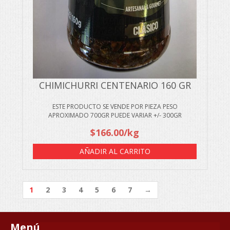
CHIMICHURRI CENTENARIO 160 GR
ESTE PRODUCTO SE VENDE POR PIEZA PESO
APROXIMADO 700GR PUEDE VARIAR +/- 300GR
$
166.00
/kg
AÑADIR AL CARRITO
1
2
3
4
5
6
7
→
Menú