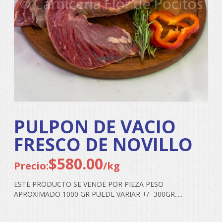
Loading...
Loading...
Loading...
Loading...
PULPON DE VACIO
FRESCO DE NOVILLO
$
580.00
Precio:
/kg
ESTE PRODUCTO SE VENDE POR PIEZA PESO
APROXIMADO 1000 GR PUEDE VARIAR +/- 300GR.....