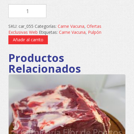
PULPON
DE
VACIO
FRESCO
SKU:
car_055
Categorías:
Carne Vacuna
,
Ofertas
DE
Exclusivas Web
Etiquetas:
Carne Vacuna
,
Pulpón
NOVILLO
cantidad
Añadir al carrito
Productos
Relacionados