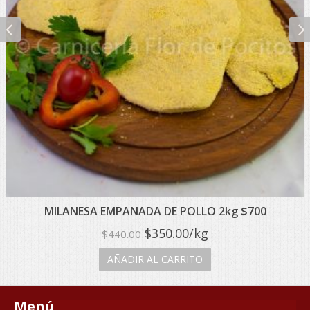
MILANESA EMPANADA DE POLLO 2kg $700
El
El
$
350.00
/kg
$
440.00
precio
precio
AÑADIR AL CARRITO
original
actual
era:
es:
Menú