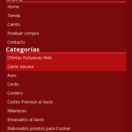
$440.00.
$350.00.
Home
Tienda
Carrito
Finalizar compra
Contacto
Categorías
Ofertas Exclusivas Web
Carne Vacuna
Aves
Cerdo
Cordero
Cortes Premiun al Vacío
Milanesas
Envasados al Vacío
Elaborados prontos para Cocinar