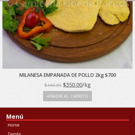
MILANESA EMPANADA DE POLLO 2kg $700
El
El
$
350.00
/kg
$
440.00
precio
precio
AÑADIR AL CARRITO
original
actual
era:
es:
Menú
$440.00.
$350.00.
Home
Tienda