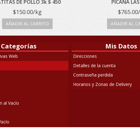
AS DE POLLO 3k $ 450
PICAÑA LAS LIL
$
150.00
/kg
$
765.00
/kg
ÑADIR AL CARRITO
AÑADIR AL CARRI
Categorías
Mis Datos
sivas Web
Direcciones
Detalles de la cuenta
Contraseña perdida
Horarios y Zonas de Delivery
 al Vacío
Vacío
ontos para Cocinar