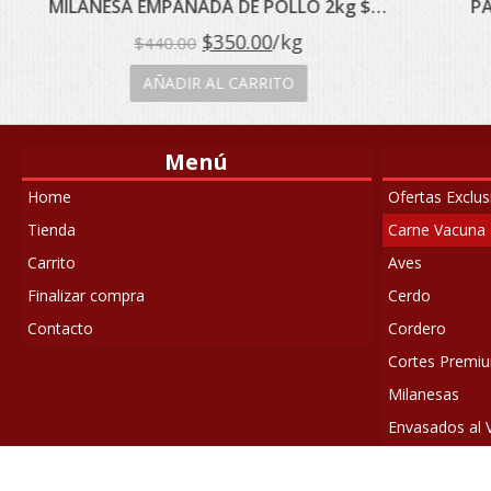
MILANESA EMPANADA DE POLLO 2kg $700
PATIT
El
El
$
350.00
/kg
$
440.00
precio
precio
AÑADIR AL CARRITO
A
original
actual
era:
es:
Menú
$440.00.
$350.00.
Home
Ofertas Exclu
Tienda
Carne Vacuna
Carrito
Aves
Finalizar compra
Cerdo
Contacto
Cordero
Cortes Premiun
Milanesas
Envasados al 
Elaborados pr