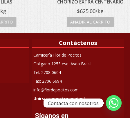
AS
CHORIZO EXTRA CENTENARIO
$
625.00
/kg
TO
AÑADIR AL CARRITO
Contáctenos
Carnicería Flor de Pocitos
Obligado 1253 esq. Avda Brasil
Tel: 2708 0604
Fax: 2706 6694
info@flordepocitos.com
Unirse a nuestro equipo!
Contacta con nosotros