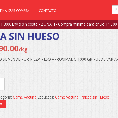
FINALIZAR COMPRA
CONTACTO
 800. Envío sin costo - ZONA II - Compra mínima para envío $1.500.
A SIN HUESO
90.00
/kg
SE VENDE POR PIEZA PESO APROXIMADO 1000 GR PUEDE VARIAR +/
egoría:
Carne Vacuna
Etiquetas:
Carne Vacuna
,
Paleta sin Hueso
to