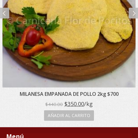
MILANESA EMPANADA DE POLLO 2kg $700
El
El
$
350.00
/kg
$
440.00
precio
precio
AÑADIR AL CARRITO
original
actual
era:
es:
Menú