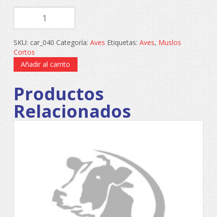
MUSLO
CORTO
AVICOLA
DEL
SKU:
car_040
Categoría:
Aves
Etiquetas:
Aves
,
Muslos
OESTE
Cortos
cantidad
Añadir al carrito
Productos
Relacionados