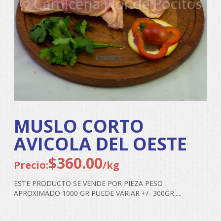
Loading...
Loading...
Loading...
Loading...
MUSLO CORTO
AVICOLA DEL OESTE
$
360.00
Precio:
/kg
ESTE PRODUCTO SE VENDE POR PIEZA PESO
APROXIMADO 1000 GR PUEDE VARIAR +/- 300GR.....