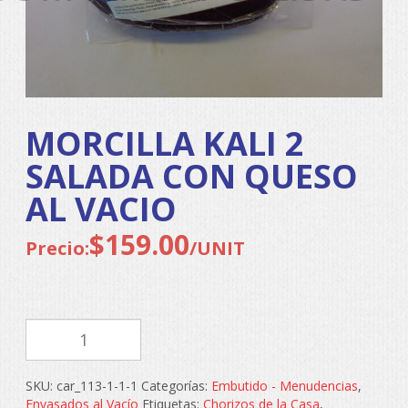
MORCILLA KALI 2
SALADA CON QUESO
AL VACIO
$
159.00
Precio:
/UNIT
MORCILLA
KALI
2
SALADA
SKU:
car_113-1-1-1
Categorías:
Embutido - Menudencias
,
CON
Envasados al Vacío
Etiquetas:
Chorizos de la Casa
,