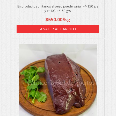
En productos unitarios el peso puede variar +/- 150 grs
y en KG. +/- 50 grs.
$
550.00
/kg
AÑADIR AL CARRITO