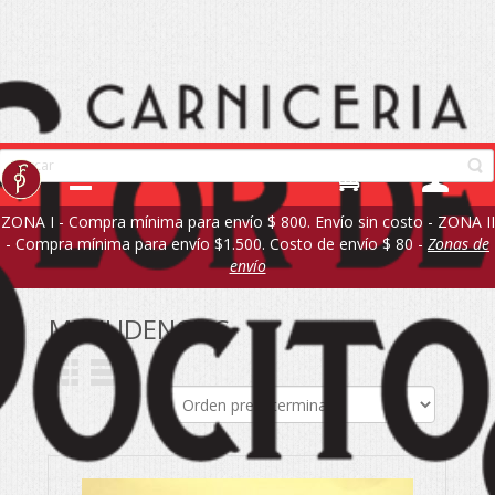
ZONA I - Compra mínima para envío $ 800. Envío sin costo - ZONA II
- Compra mínima para envío $1.500. Costo de envío $ 80 -
Zonas de
envío
MENUDENCIAS