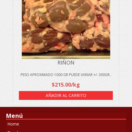
RIÑON
PESO APROXIMADO 1000 GR PUEDE VARIAR +/- 300GR..
$
215.00
/kg
AÑADIR AL CARRITO
Menú
Home