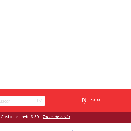
$
0.00
 Costo de envío $ 80 -
Zonas de envío